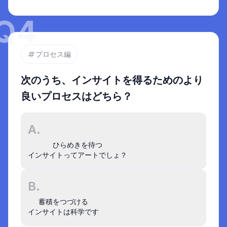
線だけでなく、目線の行き来こそ重要。
Q
4
プロセス編
次のうち、インサイトを得るためのより
良いプロセスはどちら？
A.
ひらめきを待つ

インサイトってアートでしょ？
事例でさらに深く学ぶ
B.
インサイト図鑑
Quibi
の事例 :
2000億円の失敗が教えてく
蓄積をつづける

れる、「市場だけを見て事業をつくる」リ
インサイトは科学です
スク