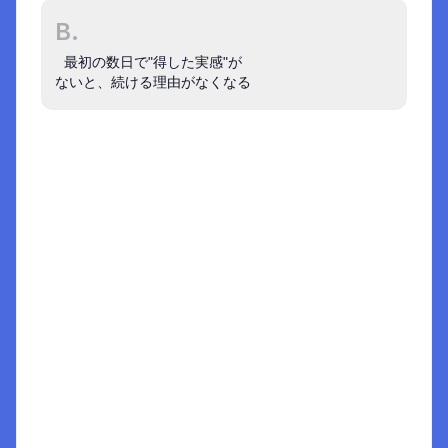
事例でさらに深く学ぶ
B.
インサイト図鑑
Zoom
の事例 :
インサイトは、蓄積してこそ
最初の数日で"得した実感"が

強くなる
ないと、続ける理由がなくなる
ドキュメント
要望起点のプロダクト開発の限界に
ついて
インサイトは事業目線の言葉ではなく
1
顧客やユーザーを主語にしたもの
2
解説
Aは事業目線の言葉になっているため不適。イン
サイトは、ユーザーや顧客を主語にしたものであ
る。逆にBは、主語がユーザーや顧客になってい
るため適切。

選択肢を選ぶと
結果として同じような内容だとしても、視点を
ここに解説がでます
「インサイトの視点」に切り替えることによっ
て、「この施策は現実的なのか？」など事業面で
の実現可能性を担保しやすくなる。どちらかの目