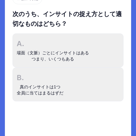
次のうち、インサイトの捉え方として適
切なものはどちら？
A.
場面（文脈）ごとにインサイトはある

つまり、いくつもある
B.
真のインサイトは1つ

事例でさらに深く学ぶ
全員に当てはまるはずだ
インサイト図鑑
Zoom
の事例 :
インサイトは、蓄積してこそ
強くなる
国内事例
インサイトは唯一の正解ではない
1
マネーフォワードエックスでのイン
サイト基盤構築
場面や属性によってインサイトも違う
2