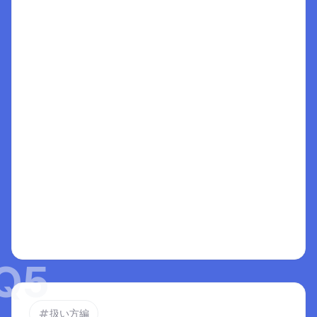
インサイト図鑑
McDonald's
の事例 :
競合ばかりを見ている
と、痛い目に...
インサイトはひらめきではなく
1
インサイト図鑑
顧客の事実を、集め続けることで得られる
2
Tiffany & Co.
の事例 :
新規獲得に目を奪わ
れ過ぎた、手痛いリブランディングの失敗
チームの科学の結晶
3
解説
Aは、感覚頼りのユーザー理解になっており非常
にリスク。自分自身がユーザーになりきる（憑依
する）のは重要だが、あなただけがユーザーでは
ない。感覚的なインサイトの理解は不安定である
ため、この選択肢は不適切。

Bは、Aと比較してより打率が高くなるための考え
選択肢を選ぶと
方であるため適切。蓄積をしていくことで「この
ここに解説がでます
解釈は違うのではないか」「どこで論理の飛躍が
Q
5
あるのか」など、検証しやすいインサイトにな
る。
扱い方編