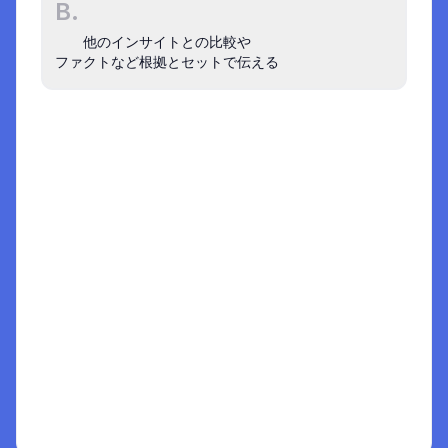
B.
事例でさらに深く学ぶ
他のインサイトとの比較や

ファクトなど根拠とセットで伝える
国内事例
2500万ダウンロードのアプリは、ど
うインサイト起点で成長し続けてい
るのか？
チームや組織でインサイトを扱うには
1
決めやすい状況をつくることが重要
2
比較とたどりやすさで決めやすくなる
3
解説
Aは、一見すると説得力のあるプレゼンテーショ
ンになるかもしれないが、たとえその場で決まっ
選択肢を選ぶと
たとしても、あとから「なんでだっけ？」と動き
ここに解説がでます
が止まる（= 賞味期限が短い状態）。

Bは、「他のインサイトには取り組まない理由」
や「なぜこのインサイトは確からしいか？」な
ど、納得し自走するための要素が詰まっている。
よってこの問いではBが適切。