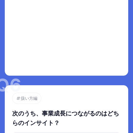
= インサイトとは文脈によって変わるもの
3
解説
同じ1人の人間だとしても、朝食のシーンや飲み会
の場面など、場面が違えば必要としていること
（インサイト）も違う。

Aは、「場面が違えばインサイトも違う」ことを
的確に表しているため適切。Bはインサイトへの
選択肢を選ぶと
大きな幻想の1つであり、「何かインサイトという
ここに解説がでます
正解があるのではないか」という思い込みにすぎ
ない。
Q
6
扱い方編
次のうち、事業成長につながるのはどち
らのインサイト？