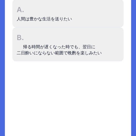
A.
人間は豊かな生活を送りたい
B.
事例でさらに深く学ぶ
帰る時間が遅くなった時でも、翌日に

インサイト図鑑
二日酔いにならない範囲で晩酌を楽しみたい
一蘭
の事例 :
なぜ一蘭には多くの女性や芸
能人が通うのか？
インサイト図鑑
カーブス
の事例 :
フィットネスジムが、な
インサイトは抽象的でそれらしいものにせず
ぜプロテインで220億円も売り上げている
1
のか？
「ではこうしたら？」など行動しやすいもの
2
解説
Aは、一見するとインサイトらしく見えるものの
「だから何？」と実行までの距離が多くある。こ
のように「抽象的でいかにもそれらしいが、自分
たちの指針にならず、他の事業でも同じことが言
える」ようなものは、良いインサイトとは言えな