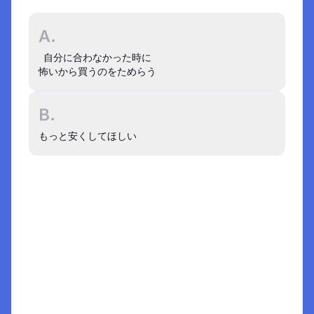
A.
自分に合わなかった時に

怖いから買うのをためらう
事例でさらに深く学ぶ
B.
インサイト図鑑
Spotify
の事例 :
定量データからインサイト
もっと安くしてほしい
を得るプロの技
インサイト図鑑
Netflix
の事例 :
「小さな改善、大きなイン
パクト」のお手本
インサイトは単なる要望ではなく
1
"ユーザーの「なぜ」"を掘り下げたもの
2
解説
Aは、「なぜ買わないか？」の要因として値段や
サイズ、好みなどさまざまな要因がある中で「合
わなかった時の不安」と、しっかりと掘り下げら
れており、選択肢として適切。
