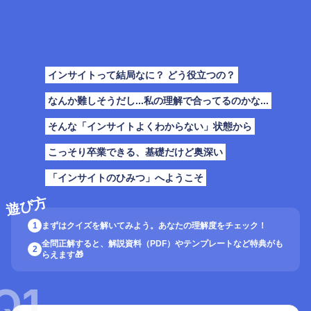
インサイトって結局なに？ どう役立つの？
なんか難しそうだし...私の理解で合ってるのかな...
そんな「インサイトよくわからない」状態から
こっそり卒業できる、基礎だけど奥深い
「インサイトのひみつ」へようこそ
遊び方
1
まずはクイズを解いてみよう。あなたの理解度をチェック！
全問正解すると、解説資料（PDF）やテンプレートなど特典がも
2
らえます🎁
Q
1