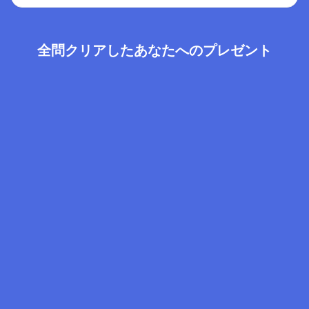
全問クリアしたあなたへのプレゼント
クリアおめでとうございます
クイズの解説を含む、「インサイトでの事業の伸ばし方」をまとめ
た資料をあなただけにプレゼントします🎁
解説資料
クイズの元になった「良いインサイトの7つの原則」をまと
めた資料
事例でさらに深く学ぶ
国内事例
カミナシmigi氏が語る、インサイト
マネジメントによるプロダクト成長
について