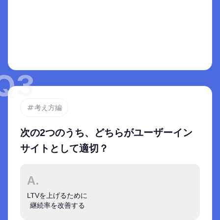
Bは単なる要望。要望は、本来やりたいことが部
選択肢を選ぶと
分的に表面化したもの。そのため、要望通りに応
ここに解説がでます
えても本来満たしたかったものは解消されないこ
とが多くBは不適切。Bのような要望は集めてイン
サイトに変換することで役立つ。
Q
3
考え方編
次の2つのうち、どちらがユーザーイン
サイトとして適切？
A.
LTVを上げるために

継続率を改善する