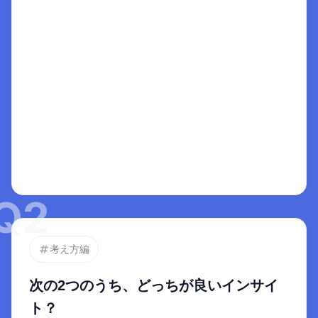
"データと実行の間"にあるもの
2
解説
Aは、単なる数値であり、1つのデータにすぎな
い。

データが並んでいるだけでは、実行までの距離が
遠く、選択肢を絞ることができない。あくまでイ
ンサイトのための1つの材料と捉えるのがベター。

Bは、Aと比較してさらに課題が絞り込まれており
「後戻りしやすいUIにする」など、対応の方向性
が明確で、実行に移しやすいため、選択肢として
適切。
Q
2
考え方編
次の2つのうち、どっちが良いインサイ
ト？