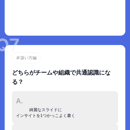
い。よってAの選択肢は不適切。

選択肢を選ぶと
ここに解説がでます
逆にBは、場面の想像がつき「では、アルコール
度数を下げながらも、酔った感覚を味わえるよう
にできないか？」など、アイデアが出やすい。良
Q
7
いインサイトは、良い課題と同じように求心力が
ある。よってBが適切。
扱い方編
どちらがチームや組織で共通認識にな
る？
A.
綺麗なスライドに

インサイトを1つかっこよく書く